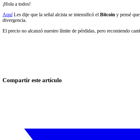
¡Hola a todos!
Aquí
Les dije que la señal alcista se intensificó el
Bitcoin
y pensé que
divergencia.
El precio no alcanzó nuestro límite de pérdidas, pero recomiendo cambi
Empieza a operar en Skyrexio hoy
Aprovecha los movimientos que a mano se escapan.
Empezar gratis
Compartir este artículo