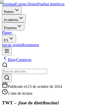
Terminal
Cuenta Demo
Pruebas históricas
Robots
Academia
Empresa
Planes
ES
Iniciar sesión
Registrarse
Blog
/
Comercio
Publicado el
:
23 de octubre de 2024
2 min de lectura
TWT – ¡fase de distribución!