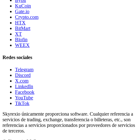
Bybit
KuCoin
Gate.io
Crypto.com
HTX
BitMart
XT
Blofin
WEEX
Redes sociales
Telegram
Discord
X.com
LinkedIn
Facebook
YouTube
TikTok
Skyrexio únicamente proporciona software. Cualquier referencia a
servicios de trading, exchange, transferencia o billeteras, etc., son
referencias a servicios proporcionados por proveedores de servicios
de terceros.