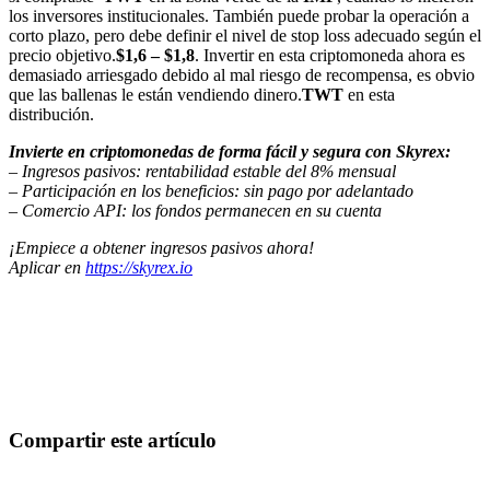
los inversores institucionales. También puede probar la operación a
corto plazo, pero debe definir el nivel de stop loss adecuado según el
precio objetivo.
$1,6 – $1,8
. Invertir en esta criptomoneda ahora es
demasiado arriesgado debido al mal riesgo de recompensa, es obvio
que las ballenas le están vendiendo dinero.
TWT
en esta
distribución.
Invierte en criptomonedas de forma fácil y segura con Skyrex:
– Ingresos pasivos: rentabilidad estable del 8% mensual
– Participación en los beneficios: sin pago por adelantado
– Comercio API: los fondos permanecen en su cuenta
¡Empiece a obtener ingresos pasivos ahora!
Aplicar en
https://skyrex.io
Empieza a operar en Skyrexio hoy
Aprovecha oportunidades que los traders manuales no pueden
Empezar gratis
Compartir este artículo