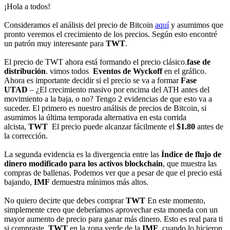
¡Hola a todos!
Consideramos el análisis del precio de Bitcoin
aquí
y asumimos que
pronto veremos el crecimiento de los precios. Según esto encontré
un patrón muy interesante para
TWT
.
El precio de TWT ahora está formando el precio clásico.
fase de
distribución
. vimos todos
Eventos de Wyckoff
en el gráfico.
Ahora es importante decidir si el precio se va a formar
Fase
UTAD
– ¿El crecimiento masivo por encima del ATH antes del
movimiento a la baja, o no? Tengo 2 evidencias de que esto va a
suceder. El primero es nuestro análisis de precios de Bitcoin, si
asumimos la última temporada alternativa en esta corrida
alcista,
TWT
El precio puede alcanzar fácilmente el
$1.80
antes de
la corrección.
La segunda evidencia es la divergencia entre las
Índice de flujo de
dinero modificado para los activos blockchain
, que muestra las
compras de ballenas. Podemos ver que a pesar de que el precio está
bajando,
IMF
demuestra mínimos más altos.
No quiero decirte que debes comprar
TWT
En este momento,
simplemente creo que deberíamos aprovechar esta moneda con un
mayor aumento de precio para ganar más dinero. Esto es real para ti
si compraste
TWT
en la zona verde de la
IMF
, cuando lo hicieron