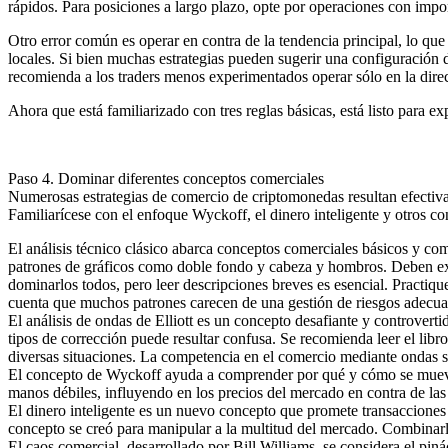
rápidos. Para posiciones a largo plazo, opte por operaciones con impo
Otro error común es operar en contra de la tendencia principal, lo qu
locales. Si bien muchas estrategias pueden sugerir una configuración d
recomienda a los traders menos experimentados operar sólo en la direc
Ahora que está familiarizado con tres reglas básicas, está listo para ex
Paso 4. Dominar diferentes conceptos comerciales
Numerosas estrategias de comercio de criptomonedas resultan efectivas s
Familiarícese con el enfoque Wyckoff, el dinero inteligente y otros c
El análisis técnico clásico abarca conceptos comerciales básicos y co
patrones de gráficos como doble fondo y cabeza y hombros. Deben exp
dominarlos todos, pero leer descripciones breves es esencial. Practiqu
cuenta que muchos patrones carecen de una gestión de riesgos adecuada
El análisis de ondas de Elliott es un concepto desafiante y controvert
tipos de corrección puede resultar confusa. Se recomienda leer el libr
diversas situaciones. La competencia en el comercio mediante ondas s
El concepto de Wyckoff ayuda a comprender por qué y cómo se mueven 
manos débiles, influyendo en los precios del mercado en contra de las 
El dinero inteligente es un nuevo concepto que promete transacciones co
concepto se creó para manipular a la multitud del mercado. Combinarlo
El caos comercial, desarrollado por Bill Williams, se considera el pin