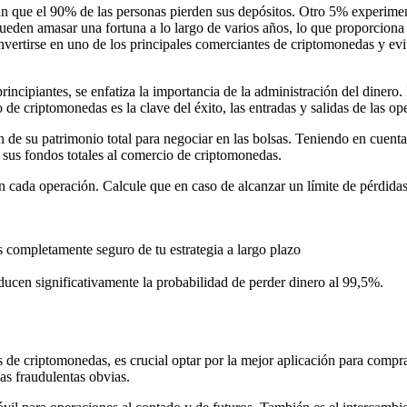
ican que el 90% de las personas pierden sus depósitos. Otro 5% experime
eden amasar una fortuna a lo largo de varios años, lo que proporciona
vertirse en uno de los principales comerciantes de criptomonedas y evit
incipiantes, se enfatiza la importancia de la administración del dinero. 
de criptomonedas es la clave del éxito, las entradas y salidas de las op
 de su patrimonio total para negociar en las bolsas. Teniendo en cuenta 
 sus fondos totales al comercio de criptomonedas.
 en cada operación. Calcule que en caso de alcanzar un límite de pérdida
 completamente seguro de tu estrategia a largo plazo
educen significativamente la probabilidad de perder dinero al 99,5%.
os de criptomonedas, es crucial optar por la mejor aplicación para com
as fraudulentas obvias.