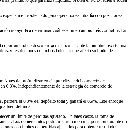
 más grande, lo que garantiza liquidez. Si bien el FUD reciente rodea
Es especialmente adecuado para operaciones intradía con posiciones
ación no ayuda a determinar cuál es el intercambio más confiable. En
a oportunidad de descubrir gemas ocultas ante la multitud, existe una
dez y restricciones en ambos lados, lo que afecta su límite de
ar. Antes de profundizar en el aprendizaje del comercio de
 en 0,3%. Independientemente de la estrategia de comercio de
as, perderá el 0,3% del depósito total y ganará el 0,9%. Este enfoque
gia bien definida.
cer un límite de pérdidas ajustado. En tales casos, la toma de
tancial. Los comerciantes podrían terminar en una posición durante un
aciones con límites de pérdidas ajustados para obtener resultados