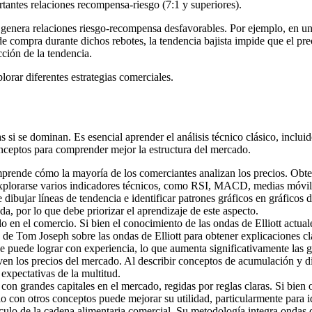
rtantes relaciones recompensa-riesgo (7:1 y superiores).
e genera relaciones riesgo-recompensa desfavorables. Por ejemplo, en un
e compra durante dichos rebotes, la tendencia bajista impide que el pre
ción de la tendencia.
plorar diferentes estrategias comerciales.
i se dominan. Es esencial aprender el análisis técnico clásico, incluido
onceptos para comprender mejor la estructura del mercado.
mprende cómo la mayoría de los comerciantes analizan los precios. Obten
lorarse varios indicadores técnicos, como RSI, MACD, medias móviles 
e dibujar líneas de tendencia e identificar patrones gráficos en gráfico
, por lo que debe priorizar el aprendizaje de este aspecto.
ido en el comercio. Si bien el conocimiento de las ondas de Elliott actu
o de Tom Joseph sobre las ondas de Elliott para obtener explicaciones c
e puede lograr con experiencia, lo que aumenta significativamente las 
los precios del mercado. Al describir conceptos de acumulación y dist
expectativas de la multitud.
n grandes capitales en el mercado, regidas por reglas claras. Si bien op
 con otros conceptos puede mejorar su utilidad, particularmente para id
áculo de la cadena alimentaria comercial. Su metodología integra ondas d