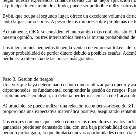
Según nuestra experiencia, Binance cuenta con la mejor aplicación móv
al principal intercambio de cifrado, puede ser preferible utilizar otros
Bybit, que ocupa el segundo lugar, ofrece un excelente volumen de ne
tanto largas como cortas. A pesar de los rumores sobre problemas de l
Actualmente, OKX se considera el intercambio más confiable sin FUD 
nuestra opinión, los tres intercambios tienen la misma probabilidad 
Los intercambios pequeños tienen la ventaja de enumerar tokens de baj
mayor probabilidad de perder dinero debido a posibles estafas. Además
pérdidas, a diferencia de las bolsas más grandes.
Paso 3. Gestión de riesgos
Una vez que haya determinado cuánto dinero utilizar para operar y ase
criptomonedas, es fundamental comprender la gestión de riesgos. Par
criptomonedas empleada, no debería perder más en caso de fracaso de 
Al principio, se puede utilizar una relación recompensa-riesgo de 3:1.
proporciona una expectativa matemática positiva, asegurando rentabili
Los errores comunes que suelen cometer los operadores novatos incluye
ganancias puede ser demasiado alta, con una baja probabilidad de que
período prolongado, lo que limitaría nuevas oportunidades comerciales