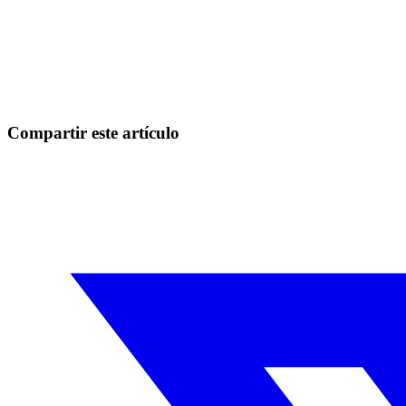
Empieza a operar en Skyrexio hoy
Aprovecha los movimientos que a mano se escapan.
Empezar gratis
Compartir este artículo