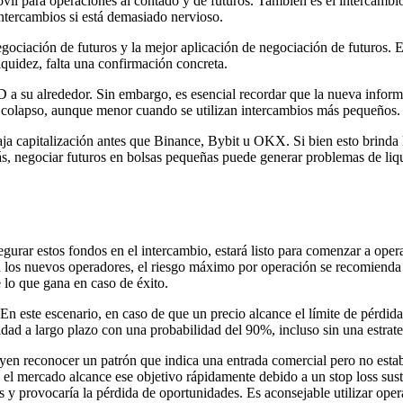
il para operaciones al contado y de futuros. También es el intercambio
 intercambios si está demasiado nervioso.
gociación de futuros y la mejor aplicación de negociación de futuros. 
iquidez, falta una confirmación concreta.
a su alrededor. Sin embargo, es esencial recordar que la nueva inform
de colapso, aunque menor cuando se utilizan intercambios más pequeños.
a capitalización antes que Binance, Bybit u OKX. Si bien esto brinda l
, negociar futuros en bolsas pequeñas puede generar problemas de liqui
gurar estos fondos en el intercambio, estará listo para comenzar a oper
a los nuevos operadores, el riesgo máximo por operación se recomienda
lo que gana en caso de éxito.
 En este escenario, en caso de que un precio alcance el límite de pérdid
dad a largo plazo con una probabilidad del 90%, incluso sin una estrate
n reconocer un patrón que indica una entrada comercial pero no estable
 el mercado alcance ese objetivo rápidamente debido a un stop loss sus
 y provocaría la pérdida de oportunidades. Es aconsejable utilizar oper