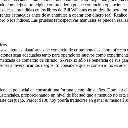
do complejo al principio, comprenderlo puede conducir a operaciones g
 ideas aprendidas en los libros de Bill Williams es un desafío pero, en ú
rentes estrategias antes de aventurarse a operar con dinero real. Realice
 el oro o los índices. Las pruebas retrospectivas manuales se pueden re
icos
gosos, algunas plataformas de comercio de criptomonedas ahora ofrecen
 opciones sean adecuadas tanto para operadores nuevos como experimen
matizada de comercio de cifrado. Skyrex.io sólo se beneficia de sus ga
dar a diversificar los riesgos. Si considera que el comercio no es adecu
iene el potencial de construir una fortuna y cumplir sueños. Dominar el
tanciales, proporcionando un nivel de libertad que a menudo no está d
arte del juego. Perder $100 hoy podría traducirse en ganar al menos $30