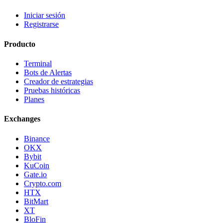
Iniciar sesión
Registrarse
Producto
Terminal
Bots de Alertas
Creador de estrategias
Pruebas históricas
Planes
Exchanges
Binance
OKX
Bybit
KuCoin
Gate.io
Crypto.com
HTX
BitMart
XT
BloFin