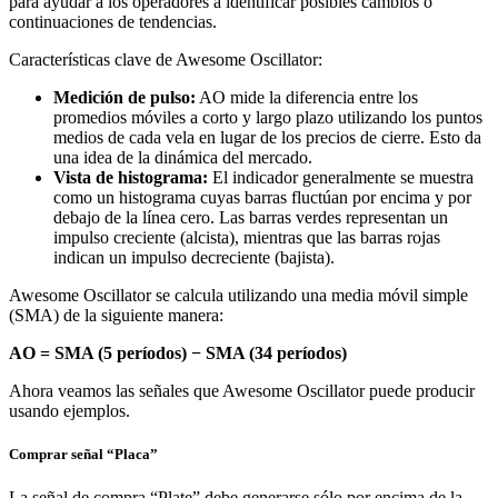
para ayudar a los operadores a identificar posibles cambios o
continuaciones de tendencias.
Características clave de Awesome Oscillator:
Medición de pulso:
AO mide la diferencia entre los
promedios móviles a corto y largo plazo utilizando los puntos
medios de cada vela en lugar de los precios de cierre. Esto da
una idea de la dinámica del mercado.
Vista de histograma:
El indicador generalmente se muestra
como un histograma cuyas barras fluctúan por encima y por
debajo de la línea cero. Las barras verdes representan un
impulso creciente (alcista), mientras que las barras rojas
indican un impulso decreciente (bajista).
Awesome Oscillator se calcula utilizando una media móvil simple
(SMA) de la siguiente manera:
AO = SMA (5 períodos) − SMA (34 períodos)
Ahora veamos las señales que Awesome Oscillator puede producir
usando ejemplos.
Comprar señal “Placa”
La señal de compra “Plate” debe generarse sólo por encima de la