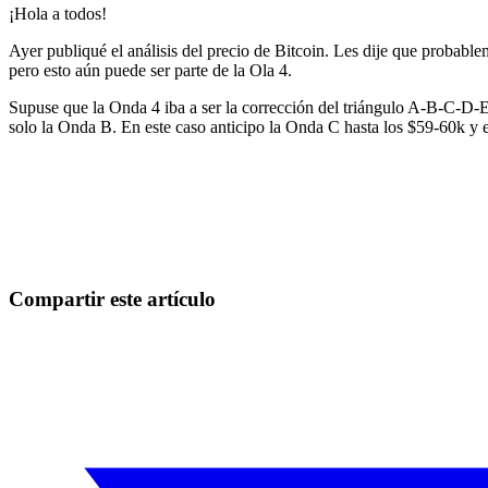
¡Hola a todos!
Ayer publiqué el análisis del precio de Bitcoin. Les dije que probab
pero esto aún puede ser parte de la Ola 4.
Supuse que la Onda 4 iba a ser la corrección del triángulo A-B-C-D-E
solo la Onda B. En este caso anticipo la Onda C hasta los $59-60k y 
Empieza a operar en Skyrexio hoy
Aprovecha los movimientos que a mano se escapan.
Empezar gratis
Compartir este artículo