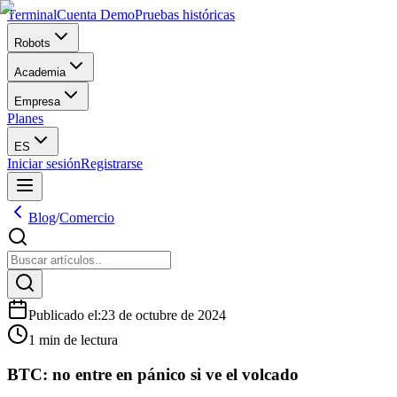
Terminal
Cuenta Demo
Pruebas históricas
Robots
Academia
Empresa
Planes
ES
Iniciar sesión
Registrarse
Blog
/
Comercio
Publicado el
:
23 de octubre de 2024
1 min de lectura
BTC: no entre en pánico si ve el volcado