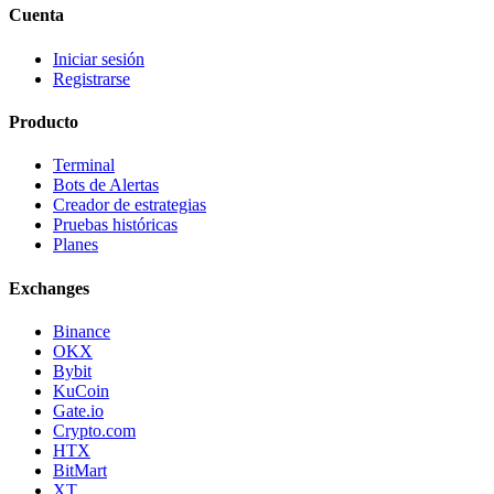
Cuenta
Iniciar sesión
Registrarse
Producto
Terminal
Bots de Alertas
Creador de estrategias
Pruebas históricas
Planes
Exchanges
Binance
OKX
Bybit
KuCoin
Gate.io
Crypto.com
HTX
BitMart
XT