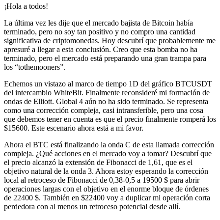
¡Hola a todos!
La última vez les dije que el mercado bajista de Bitcoin había
terminado, pero no soy tan positivo y no compro una cantidad
significativa de criptomonedas. Hoy descubrí que probablemente me
apresuré a llegar a esta conclusión. Creo que esta bomba no ha
terminado, pero el mercado está preparando una gran trampa para
los “tothemooners”.
Echemos un vistazo al marco de tiempo 1D del gráfico BTCUSDT
del intercambio WhiteBit. Finalmente reconsideré mi formación de
ondas de Elliott. Global 4 aún no ha sido terminado. Se representa
como una corrección compleja, casi intransferible, pero una cosa
que debemos tener en cuenta es que el precio finalmente romperá los
$15600. Este escenario ahora está a mi favor.
Ahora el BTC está finalizando la onda C de esta llamada corrección
compleja. ¿Qué acciones en el mercado voy a tomar? Descubrí que
el precio alcanzó la extensión de Fibonacci de 1,61, que es el
objetivo natural de la onda 3. Ahora estoy esperando la corrección
local al retroceso de Fibonacci de 0,38-0,5 a 19500 $ para abrir
operaciones largas con el objetivo en el enorme bloque de órdenes
de 22400 $. También en $22400 voy a duplicar mi operación corta
perdedora con al menos un retroceso potencial desde allí.