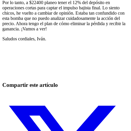
Por lo tanto, a $22400 planeo tener el 12% del depósito en
operaciones cortas para captar el impulso bajista final. Lo siento
chicos, he vuelto a cambiar de opinión. Estaba tan confundido con
esta bomba que no puedo analizar cuidadosamente la acción del
precio. Ahora tengo el plan de cómo eliminar la pérdida y recibir la
ganancia. ¡Vamos a ver!
Saludos cordiales, Iván.
Empieza a operar en Skyrexio hoy
Aprovecha oportunidades que los traders manuales no pueden
Empezar gratis
Compartir este artículo