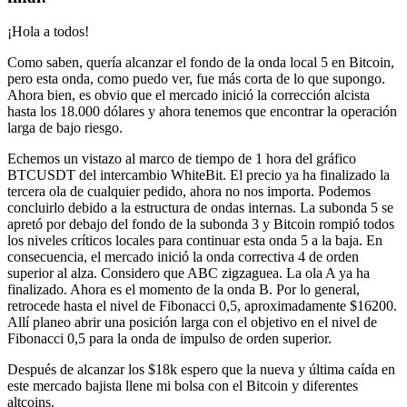
¡Hola a todos!
Como saben, quería alcanzar el fondo de la onda local 5 en Bitcoin,
pero esta onda, como puedo ver, fue más corta de lo que supongo.
Ahora bien, es obvio que el mercado inició la corrección alcista
hasta los 18.000 dólares y ahora tenemos que encontrar la operación
larga de bajo riesgo.
Echemos un vistazo al marco de tiempo de 1 hora del gráfico
BTCUSDT del intercambio WhiteBit. El precio ya ha finalizado la
tercera ola de cualquier pedido, ahora no nos importa. Podemos
concluirlo debido a la estructura de ondas internas. La subonda 5 se
apretó por debajo del fondo de la subonda 3 y Bitcoin rompió todos
los niveles críticos locales para continuar esta onda 5 a la baja. En
consecuencia, el mercado inició la onda correctiva 4 de orden
superior al alza. Considero que ABC zigzaguea. La ola A ya ha
finalizado. Ahora es el momento de la onda B. Por lo general,
retrocede hasta el nivel de Fibonacci 0,5, aproximadamente $16200.
Allí planeo abrir una posición larga con el objetivo en el nivel de
Fibonacci 0,5 para la onda de impulso de orden superior.
Después de alcanzar los $18k espero que la nueva y última caída en
este mercado bajista llene mi bolsa con el Bitcoin y diferentes
altcoins.