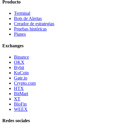
Producto
Terminal
Bots de Alertas
Creador de estrategias
Pruebas históricas
Planes
Exchanges
Binance
OKX
Bybit
KuCoin
Gate.io
Crypto.com
HTX
BitMart
XT
BloFin
WEEX
Redes sociales