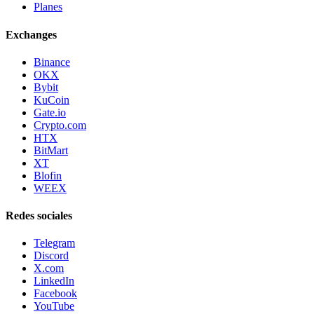
Planes
Exchanges
Binance
OKX
Bybit
KuCoin
Gate.io
Crypto.com
HTX
BitMart
XT
Blofin
WEEX
Redes sociales
Telegram
Discord
X.com
LinkedIn
Facebook
YouTube