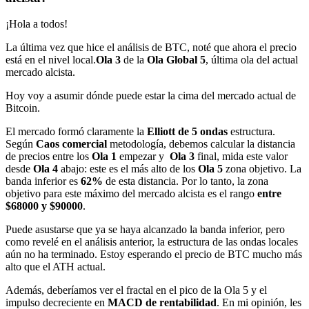
¡Hola a todos!
La última vez que hice el análisis de BTC, noté que ahora el precio
está en el nivel local.
Ola 3
de la
Ola Global 5
, última ola del actual
mercado alcista.
Hoy voy a asumir dónde puede estar la cima del mercado actual de
Bitcoin.
El mercado formó claramente la
Elliott de 5 ondas
estructura.
Según
Caos comercial
metodología, debemos calcular la distancia
de precios entre los
Ola 1
empezar y
Ola 3
final, mida este valor
desde
Ola 4
abajo: este es el más alto de los
Ola 5
zona objetivo. La
banda inferior es
62%
de esta distancia. Por lo tanto, la zona
objetivo para este máximo del mercado alcista es el rango
entre
$68000 y $90000
.
Puede asustarse que ya se haya alcanzado la banda inferior, pero
como revelé en el análisis anterior, la estructura de las ondas locales
aún no ha terminado. Estoy esperando el precio de BTC mucho más
alto que el ATH actual.
Además, deberíamos ver el fractal en el pico de la Ola 5 y el
impulso decreciente en
MACD de rentabilidad
. En mi opinión, les