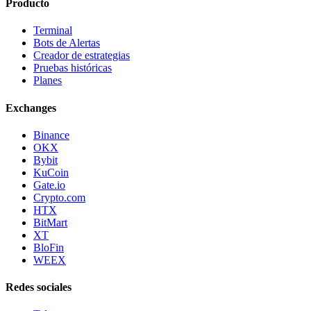
Producto
Terminal
Bots de Alertas
Creador de estrategias
Pruebas históricas
Planes
Exchanges
Binance
OKX
Bybit
KuCoin
Gate.io
Crypto.com
HTX
BitMart
XT
BloFin
WEEX
Redes sociales