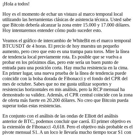
¡Hola a todos!
Hoy es el momento de echar un vistazo al marco temporal local
utilizando las herramientas clásicas de asistencia técnica. Usted sabe
que Bitcoin debería alcanzar la zona entre 15.000 y 17.000 dólares.
Hoy intentaremos entender cómo pudo suceder esto.
Veamos el gráfico de intercambio de WhiteBit en el marco temporal
BTCUSDT de 4 horas. El precio de hoy muestra un pequeño
aumento, pero creo que esto es una trampa para toros. Mire la línea
de tendencia local previamente rota. Es posible que se vuelva a
probar en los próximos días, pero este sería un buen punto de
entrada para una posición corta. Hay mucha resistencia en la cima.
En primer lugar, una nueva prueba de la línea de tendencia puede
coincidir con la bolsa dorada de Fibonacci y el fondo del CPR del
mes de octubre. Sabes que no me gusta utilizar soportes y
resistencias horizontales en mis análisis, pero la RCP mensual ha
demostrado su validez. Además, el CPR central coincide con la zona
de oferta más fuerte en 20.200 dólares. No creo que Bitcoin pueda
superar todas estas resistencias.
En conjunto con el análisis de las ondas de Elliott del análisis
anterior de BTC, podemos concluir que caerá. El primer objetivo es
la extensión de Fibonacci -0,618. Pero el objetivo más probable es el
pivote mensual S1. A un loco le llevaría mucho tiempo tocar S1 con