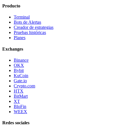
Producto
Terminal
Bots de Alertas
Creador de estrategias
Pruebas históricas
Planes
Exchanges
Binance
OKX
Bybit
KuCoin
Gate.io
Crypto.com
HTX
BitMart
XT
BloFin
WEEX
Redes sociales