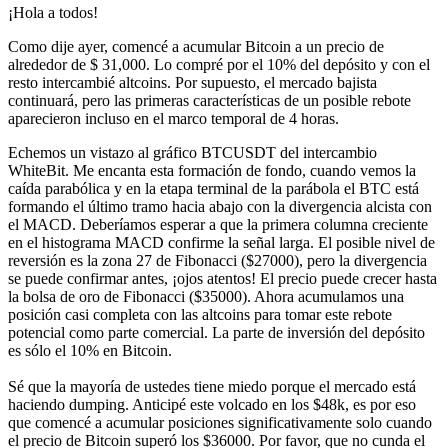
¡Hola a todos!
Como dije ayer, comencé a acumular Bitcoin a un precio de
alrededor de $ 31,000. Lo compré por el 10% del depósito y con el
resto intercambié altcoins. Por supuesto, el mercado bajista
continuará, pero las primeras características de un posible rebote
aparecieron incluso en el marco temporal de 4 horas.
Echemos un vistazo al gráfico BTCUSDT del intercambio
WhiteBit. Me encanta esta formación de fondo, cuando vemos la
caída parabólica y en la etapa terminal de la parábola el BTC está
formando el último tramo hacia abajo con la divergencia alcista con
el MACD. Deberíamos esperar a que la primera columna creciente
en el histograma MACD confirme la señal larga. El posible nivel de
reversión es la zona 27 de Fibonacci ($27000), pero la divergencia
se puede confirmar antes, ¡ojos atentos! El precio puede crecer hasta
la bolsa de oro de Fibonacci ($35000). Ahora acumulamos una
posición casi completa con las altcoins para tomar este rebote
potencial como parte comercial. La parte de inversión del depósito
es sólo el 10% en Bitcoin.
Sé que la mayoría de ustedes tiene miedo porque el mercado está
haciendo dumping. Anticipé este volcado en los $48k, es por eso
que comencé a acumular posiciones significativamente solo cuando
el precio de Bitcoin superó los $36000. Por favor, que no cunda el