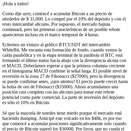
¡Hola a todos!
Como dije ayer, comencé a acumular Bitcoin a un precio de
alrededor de $ 31,000. Lo compré por el 10% del depósito y con el
resto intercambié altcoins. Por supuesto, el mercado bajista
continuará, pero las primeras características de un posible rebote
aparecieron incluso en el marco temporal de 4 horas.
Echemos un vistazo al gráfico BTCUSDT del intercambio
WhiteBit. Me encanta esta formación de fondo, cuando vemos la
caída parabólica y en la etapa terminal de la parábola el BTC está
formando el último tramo hacia abajo con la divergencia alcista con
el MACD. Deberíamos esperar a que la primera columna creciente
en el histograma MACD confirme la señal larga. El posible nivel de
reversión es la zona 27 de Fibonacci ($27000), pero la divergencia
se puede confirmar antes, ¡ojos atentos! El precio puede crecer hasta
la bolsa de oro de Fibonacci ($35000). Ahora acumulamos una
posición casi completa con las altcoins para tomar este rebote
potencial como parte comercial. La parte de inversión del depósito
es sólo el 10% en Bitcoin.
Sé que la mayoría de ustedes tiene miedo porque el mercado está
haciendo dumping. Anticipé este volcado en los $48k, es por eso
que comencé a acumular posiciones significativamente solo cuando
el precio de Bitcoin superó los $36000. Por favor, que no cunda el