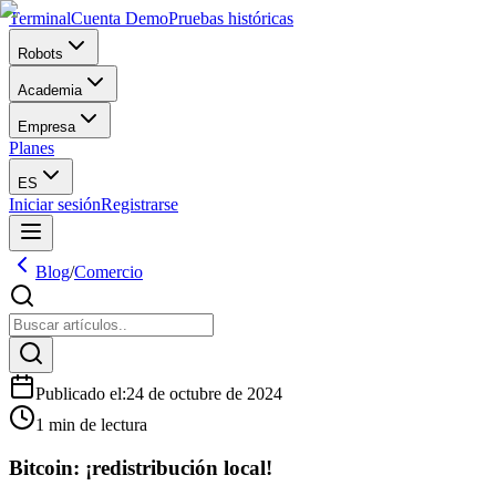
Terminal
Cuenta Demo
Pruebas históricas
Robots
Academia
Empresa
Planes
ES
Iniciar sesión
Registrarse
Blog
/
Comercio
Publicado el
:
24 de octubre de 2024
1 min de lectura
Bitcoin: ¡redistribución local!