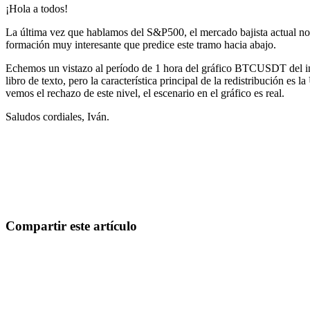
¡Hola a todos!
La última vez que hablamos del S&P500, el mercado bajista actual no e
formación muy interesante que predice este tramo hacia abajo.
Echemos un vistazo al período de 1 hora del gráfico BTCUSDT del int
libro de texto, pero la característica principal de la redistribución e
vemos el rechazo de este nivel, el escenario en el gráfico es real.
Saludos cordiales, Iván.
Empieza a operar en Skyrexio hoy
Aprovecha los movimientos que a mano se escapan.
Empezar gratis
Compartir este artículo