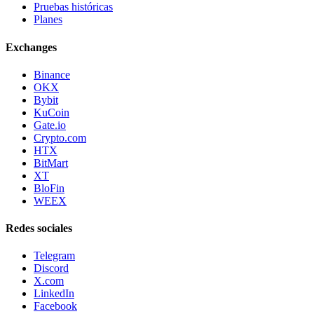
Pruebas históricas
Planes
Exchanges
Binance
OKX
Bybit
KuCoin
Gate.io
Crypto.com
HTX
BitMart
XT
BloFin
WEEX
Redes sociales
Telegram
Discord
X.com
LinkedIn
Facebook