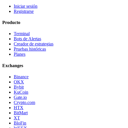
Iniciar sesión
Registrarse
Producto
Terminal
Bots de Alertas
Creador de estrategias
Pruebas históricas
Planes
Exchanges
Binance
OKX
Bybit
KuCoin
Gate.io
Crypto.com
HTX
BitMart
XT
BloFin