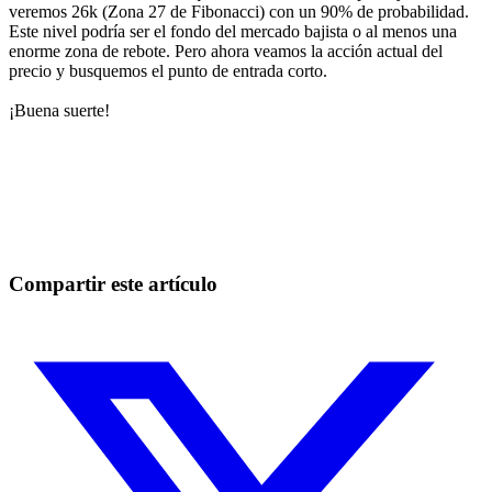
veremos 26k (Zona 27 de Fibonacci) con un 90% de probabilidad.
Este nivel podría ser el fondo del mercado bajista o al menos una
enorme zona de rebote. Pero ahora veamos la acción actual del
precio y busquemos el punto de entrada corto.
¡Buena suerte!
Empieza a operar en Skyrexio hoy
Aprovecha los movimientos que a mano se escapan.
Empezar gratis
Compartir este artículo