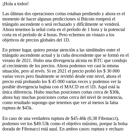
¡Hola a todos!
Las últimas dos operaciones cortas estaban perdiendo y ahora es el
momento de hacer algunas predicciones si Bitcoin romperá el
triángulo ascendente o será rechazado y difícilmente se venderá.
Ahora tenemos la señal corta en el período de 1 hora y la potencial
corta en el período de 4 horas. Pero echemos un vistazo a los
objetivos de precios globales del 1D.
En primer lugar, quiero prestar atención a las similitudes entre el
triángulo ascendente actual y la cuña descendente que se formó en el
verano de 2021. Hubo una divergencia alcista en BTC que condujo
al crecimiento de los precios. Ahora podemos ver casi la misma
situación, pero al revés. Si en 2021 el precio probó los $ 30 000
varias veces pero finalmente se revirtió desde este nivel, ahora el
precio está probando los $ 45 000 varias veces y podemos ver la
posible divergencia bajista con el MACD en el 1D. Aquí está la
única diferencia. Hubo muchas posiciones cortas cerca de $30k,
ahora hay muchas posiciones cortas cerca del nivel de resistencia,
como resultado supongo que tenemos que ver al menos la falsa
ruptura de $45k.
En caso de una verdadera ruptura de $45-46k (0,38 Fibonacci),
podemos ver los $49-53k como el objetivo máximo, porque la bolsa
dorada de Fibonacci está aquí. En ambos casos: ruptura y rechazo