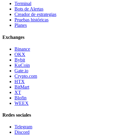
Terminal
Bots de Alertas
Creador de estrategias
Pruebas históricas
Planes
Exchanges
Binance
OKX
Bybit
KuCoin
Gate.io
Crypto.com
HTX
BitMart
XT
Blofin
WEEX
Redes sociales
Telegram
Discord