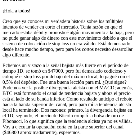
¡Hola a todos!
Creo que ya conoces mi verdadera historia sobre los múltiples
intentos de vender en corto el mercado. Tenía razón en que el
mercado estaba débil y pronosticé algún movimiento a la baja, pero
no pude ganar algo de dinero con este movimiento debido a que el
sistema de colocación de stop loss no era válido. Está demostrado
desde hace mucho tiempo, pero para los cortos necesito desarrollar
algo diferente.
Echemos un vistazo a la señal bajista más fuerte en el período de
tiempo 1D, se tomó en $47000, pero fui demasiado codicioso y
coloqué el stop loss por debajo del máximo local, lo pagué con el
0,5% del depósito. Fue una buena lección para mí. ¿Qué sigue?
Podemos ver la posible divergencia alcista con el MACD; además,
BTC está formando el canal de tendencia bajista y ahora el precio
está al lado de su banda inferior. Como resultado anticipo el rebote
hacia la banda superior del canal, pero para mí la tendencia alcista
local ha terminado. Dos razones: primero, la divergencia bajista en
el 1D, segundo, el precio de Bitcoin rompió la bolsa de oro de
Fibonacci, lo que significa que la tendencia alcista ya no es válida.
Voy a ejecutar la operación corta en la parte superior del canal
($46800 aproximadamente), esperemos.