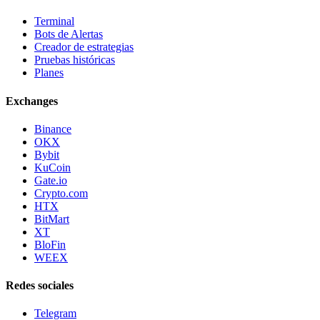
Terminal
Bots de Alertas
Creador de estrategias
Pruebas históricas
Planes
Exchanges
Binance
OKX
Bybit
KuCoin
Gate.io
Crypto.com
HTX
BitMart
XT
BloFin
WEEX
Redes sociales
Telegram