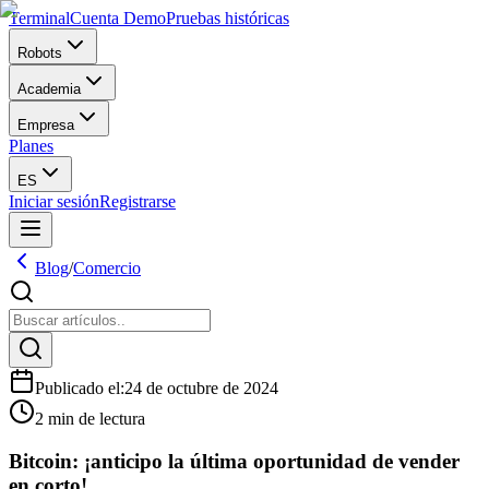
Terminal
Cuenta Demo
Pruebas históricas
Robots
Academia
Empresa
Planes
ES
Iniciar sesión
Registrarse
Blog
/
Comercio
Publicado el
:
24 de octubre de 2024
2 min de lectura
Bitcoin: ¡anticipo la última oportunidad de vender
en corto!