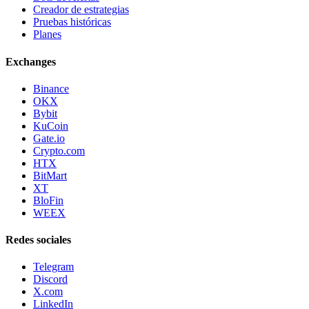
Creador de estrategias
Pruebas históricas
Planes
Exchanges
Binance
OKX
Bybit
KuCoin
Gate.io
Crypto.com
HTX
BitMart
XT
BloFin
WEEX
Redes sociales
Telegram
Discord
X.com
LinkedIn