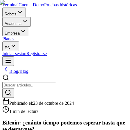
Terminal
Cuenta Demo
Pruebas históricas
Robots
Academia
Empresa
Planes
ES
Iniciar sesión
Registrarse
Blog
/
Blog
Publicado el
:
23 de octubre de 2024
1 min de lectura
Bitcoin: ¿cuánto tiempo podemos esperar hasta que
se descargue?