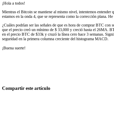
¡Hola a todos!
Mientras el Bitcoin se mantiene al mismo nivel, intentemos entender q
estamos en la onda 4, que se representa como la corrección plana. He
¿Cuáles podrían ser las señales de que es hora de comprar BTC con s
que el precio creó un mínimo de $ 33,000 y creció hasta el 26MA. B
en el precio BTC de $33k y cruzó la línea cero hace 3 semanas. Sig
seguridad en la primera columna creciente del histograma MACD.
¡Buena suerte!
Empieza a operar en Skyrexio hoy
Aprovecha oportunidades que los traders manuales no pueden
Empezar gratis
Compartir este artículo