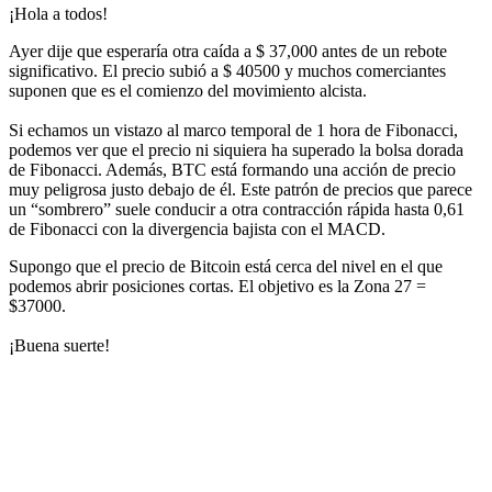
¡Hola a todos!
Ayer dije que esperaría otra caída a $ 37,000 antes de un rebote
significativo. El precio subió a $ 40500 y muchos comerciantes
suponen que es el comienzo del movimiento alcista.
Si echamos un vistazo al marco temporal de 1 hora de Fibonacci,
podemos ver que el precio ni siquiera ha superado la bolsa dorada
de Fibonacci. Además, BTC está formando una acción de precio
muy peligrosa justo debajo de él. Este patrón de precios que parece
un “sombrero” suele conducir a otra contracción rápida hasta 0,61
de Fibonacci con la divergencia bajista con el MACD.
Supongo que el precio de Bitcoin está cerca del nivel en el que
podemos abrir posiciones cortas. El objetivo es la Zona 27 =
$37000.
¡Buena suerte!
Empieza a operar en Skyrexio hoy
Aprovecha los movimientos que a mano se escapan.