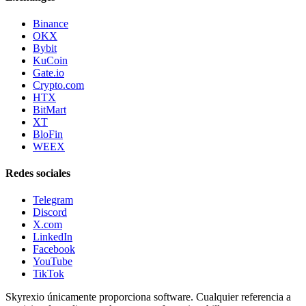
Binance
OKX
Bybit
KuCoin
Gate.io
Crypto.com
HTX
BitMart
XT
BloFin
WEEX
Redes sociales
Telegram
Discord
X.com
LinkedIn
Facebook
YouTube
TikTok
Skyrexio únicamente proporciona software. Cualquier referencia a