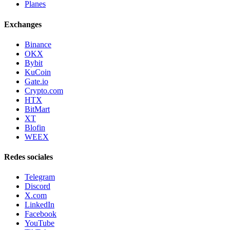
Planes
Exchanges
Binance
OKX
Bybit
KuCoin
Gate.io
Crypto.com
HTX
BitMart
XT
Blofin
WEEX
Redes sociales
Telegram
Discord
X.com
LinkedIn
Facebook
YouTube