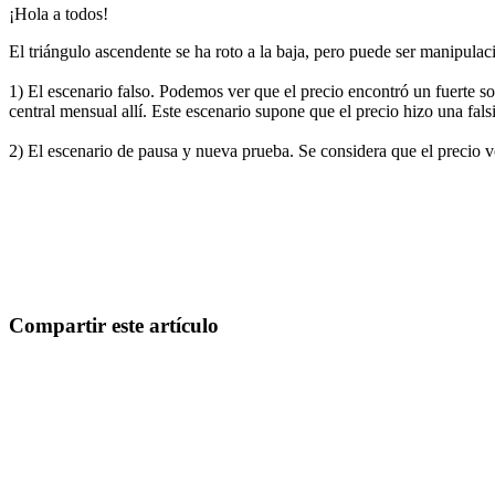
¡Hola a todos!
El triángulo ascendente se ha roto a la baja, pero puede ser manipulac
1) El escenario falso. Podemos ver que el precio encontró un fuerte sop
central mensual allí. Este escenario supone que el precio hizo una fals
2) El escenario de pausa y nueva prueba. Se considera que el precio v
Empieza a operar en Skyrexio hoy
Aprovecha oportunidades que los traders manuales no pueden
Empezar gratis
Compartir este artículo