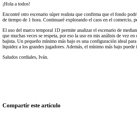
¡Hola a todos!
Encontré otro escenario súper realista que confirma que el fondo podr
de tiempo de 1 hora. Continuaré explorando el caos en el comercio, pe
El uso del marco temporal 1D permite analizar el escenario de mediano
que muchas veces se respeta, por eso la uso en mis análisis de vez en
bajista. Un pequeño mínimo más bajo es una configuración ideal para 
liquidez a los grandes jugadores. Además, el mínimo más bajo puede in
Saludos cordiales, Iván.
Empieza a operar en Skyrexio hoy
Aprovecha oportunidades que los traders manuales no pueden
Empezar gratis
Compartir este artículo