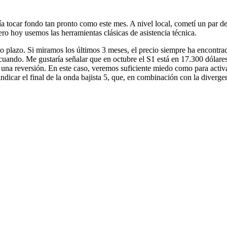
ía tocar fondo tan pronto como este mes. A nivel local, cometí un par d
ro hoy usemos las herramientas clásicas de asistencia técnica.
 plazo. Si miramos los últimos 3 meses, el precio siempre ha encontrad
 cuando. Me gustaría señalar que en octubre el S1 está en 17.300 dólare
una reversión. En este caso, veremos suficiente miedo como para activ
dicar el final de la onda bajista 5, que, en combinación con la diverg