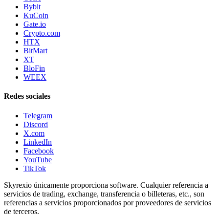
Bybit
KuCoin
Gate.io
Crypto.com
HTX
BitMart
XT
BloFin
WEEX
Redes sociales
Telegram
Discord
X.com
LinkedIn
Facebook
YouTube
TikTok
Skyrexio únicamente proporciona software. Cualquier referencia a
servicios de trading, exchange, transferencia o billeteras, etc., son
referencias a servicios proporcionados por proveedores de servicios
de terceros.